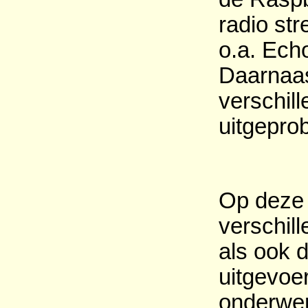
radio st
o.a. Ech
Daarnaas
verschil
uitgepro
Op deze s
verschil
als ook d
uitgevoe
onderwer