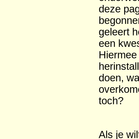
deze pag
begonnen
geleert 
een kwes
Hiermee 
herinsta
doen, wa
overkome
toch?
Als je wi