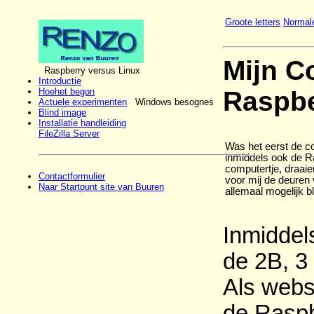
Groote letters
Normale
Mijn C
Raspberry versus Linux
Introductie
Raspbe
Hoehet begon
Actuele experimenten
Windows besognes
Blind image
Installatie handleiding
FileZilla Server
Was het eerst de co
inmiddels ook de R
computertje, draai
Contactformulier
voor mij de deuren
Naar Startpunt site van Buuren
allemaal mogelijk bl
Inmiddels
de 2B, 3
Als webs
de Raspb