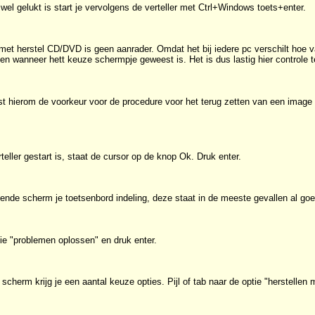
wel gelukt is start je vervolgens de verteller met Ctrl+Windows toets+enter.
t herstel CD/DVD is geen aanrader. Omdat het bij iedere pc verschilt hoe v
tten wanneer hett keuze schermpje geweest is. Het is dus lastig hier controle 
ist hierom de voorkeur voor de procedure voor het terug zetten van een image
eller gestart is, staat de cursor op de knop Ok. Druk enter.
gende scherm je toetsenbord indeling, deze staat in de meeste gevallen al go
ie "problemen oplossen" en druk enter.
scherm krijg je een aantal keuze opties. Pijl of tab naar de optie "herstellen m