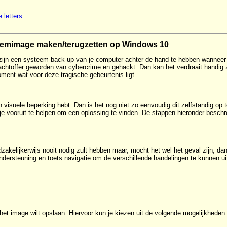
 letters
emimage maken/terugzetten op Windows 10
ijn een systeem back-up van je computer achter de hand te hebben wanneer 
slachtoffer geworden van cybercrime en gehackt. Dan kan het verdraait handig
ment wat voor deze tragische gebeurtenis ligt.
n visuele beperking hebt. Dan is het nog niet zo eenvoudig dit zelfstandig o
je vooruit te helpen om een oplossing te vinden. De stappen hieronder beschr
dzakelijkerwijs nooit nodig zult hebben maar, mocht het wel het geval zijn, dan
ndersteuning en toets navigatie om de verschillende handelingen te kunnen ui
het image wilt opslaan. Hiervoor kun je kiezen uit de volgende mogelijkheden: