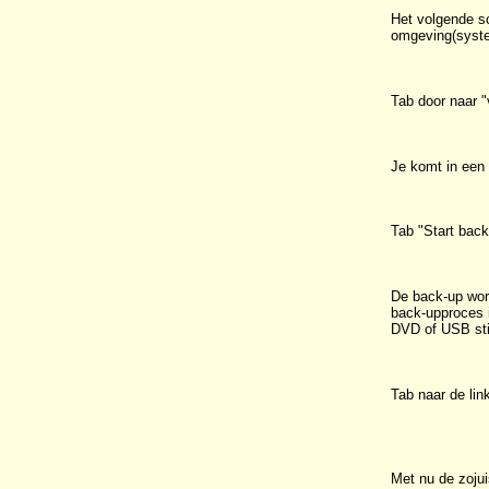
Het volgende s
omgeving(syste
Tab door naar "
Je komt in een
Tab "Start back
De back-up word
back-upproces i
DVD of USB sti
Tab naar de link
Met nu de zoju