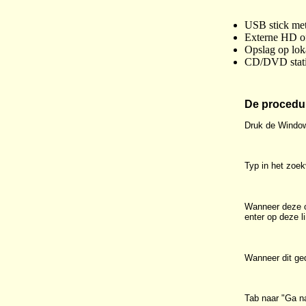
USB stick met
Externe HD o
Opslag op loka
CD/DVD stati
De procedu
Druk de Window
Typ in het zoe
Wanneer deze op
enter op deze l
Wanneer dit ged
Tab naar "Ga na