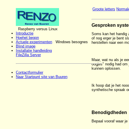
Groote letters
Normale
Gesproken syste
Raspberry versus Linux
Introductie
Soms kan het handig z
Hoehet begon
of nog erger je bent 
Actuele experimenten
Windows besognes
herstellen naar een mo
Blind image
Installatie handleiding
FileZilla Server
Maar, wat nu als je ee
oogjes" nodig had om 
kunnen oplossen.
Contactformulier
Naar Startpunt site van Buuren
Ik hoop dat je het noo
synthetische spraak o
Benodigdheden
Bepaal vooraf waar je 