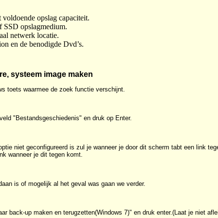
 voldoende opslag capaciteit.
f SSD opslagmedium.
al netwerk locatie.
on en de benodigde Dvd’s.
re, systeem image maken
s toets waarmee de zoek functie verschijnt.
kveld "Bestandsgeschiedenis" en druk op Enter.
tie niet geconfigureerd is zul je wanneer je door dit scherm tabt een link te
ink wanneer je dit tegen komt.
aan is of mogelijk al het geval was gaan we verder.
ar back-up maken en terugzetten(Windows 7)" en druk enter.(Laat je niet afl