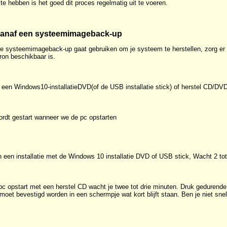
te hebben is het goed dit proces regelmatig uit te voeren.
 vanaf een systeemimageback-up
je systeemimageback-up gaat gebruiken om je systeem te herstellen, zorg er 
ron beschikbaar is.
een Windows10-installatieDVD(of de USB installatie stick) of herstel CD/DVD
wordt gestart wanneer we de pc opstarten
n een installatie met de Windows 10 installatie DVD of USB stick, Wacht 2 to
c opstart met een herstel CD wacht je twee tot drie minuten. Druk gedurende
et bevestigd worden in een schermpje wat kort blijft staan. Ben je niet snel